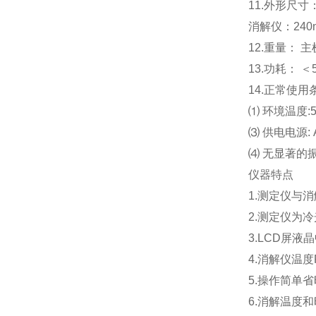
11.外形尺寸：
消解仪：240m
12.重量： 主
13.功耗： ＜
14.正常使用
⑴ 环境温度:5
⑶ 供电电源: A
⑷ 无显著的
仪器特点
1.测定仪与
2.测定仪为
3.LCD屏
4.消解仪温
5.操作简单
6.消解温度