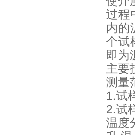
使介
过程
内的
个试
即为
主要
测量
1.
2.
温度