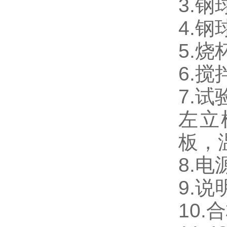
3.钢
4.钢
5.烧
6.搅
7.试
左立
板，
8.电
9.说
10.