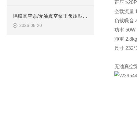
正压 ≥20P
空载流量 10
隔膜真空泵/无油真空泵正负压型 10L中西器材 型号:M395442的技术介绍
负载噪音 
2026-05-20
功率 50W
净重 2.8k
尺寸 232*1
无油真空泵