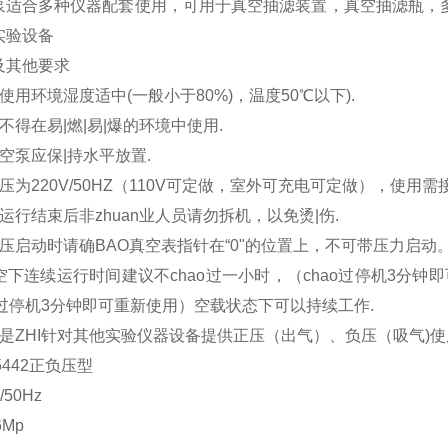
泵适合多种仪器配套使用，可用于真空抽滤装置，真空抽滤瓶，多
实验设备
及其他要求
使用环境湿度适中(一般小于80%)，温度50℃以下).
不得在易|燃|易|爆的环境中使用.
空泵应保|持水平放置.
压为220V/50HZ（110V可定做，室外可充电可定做），使用需
运行结束后非zhuan业人员请勿拆机，以免烫|伤.
压启动时请确BAO真空表指针在“0"的位置上，不可带压力启动
真空下连续运行时间建议不chao过一小时，（chao过停机3分钟即可
o过停机3分钟即可重新使用）空载状态下可以持续工作.
品是ZHI针对其他实验仪器设备提供正压（出气）、负压（吸气)使
5442正负压型
/50Hz
6Mp