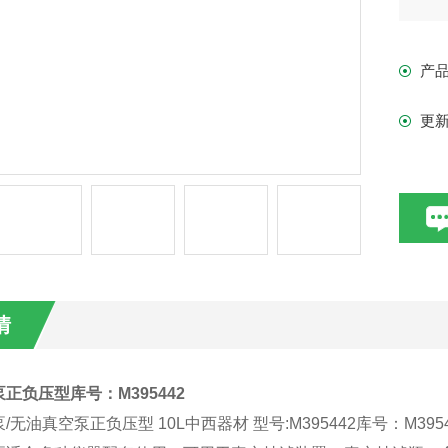
隔
产
抽
燥
更
使
1、
2、
情
正负压型库号：M395442
无油真空泵正负压型 10L中西器材 型号:M395442库号：M3954