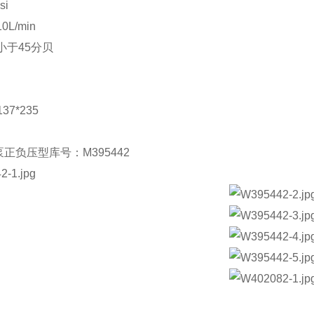
si
L/min
小于45分贝
g
37*235
正负压型库号：M395442