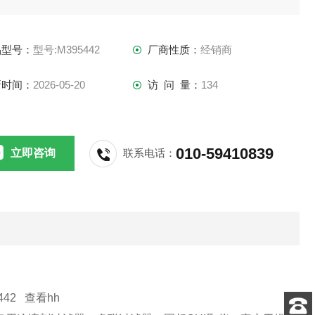
膜真空泵适合多种仪器配套使用，可用于真空抽滤装置，真空
品型号：
型号:M395442
厂商性质：
经销商
滤瓶，多用途溶剂过滤器，多联过滤器，固相CUI取仪，真空干
皿等多种实验设备
新时间：
2026-05-20
访 问 量：
134
用环境及其他要求
010-59410839
立即咨询
联系电话：
真空泵使用环境湿度适中(一般小于80%)，温度50℃以下).
真空泵不得在易|燃|
42 查看hh