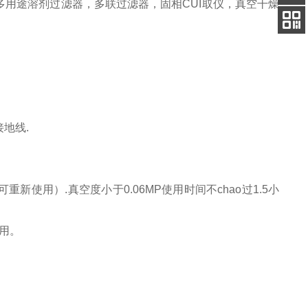
用途溶剂过滤器，多联过滤器，固相CUI取仪，真空干燥
客服
电话
扫码
加微信
接地线.
。
重新使用）.真空度小于0.06MP使用时间不chao过1.5小
用。