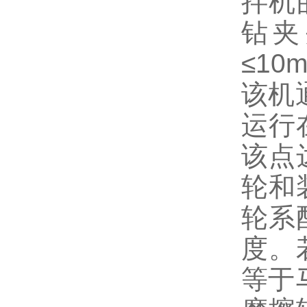
拌机
钻夹
≤10
该机
运行
该点
轮和
轮系
度。
等于